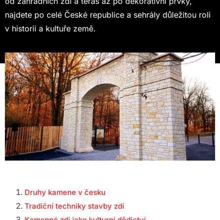
od zahradních zdí a teras až po dekorativní prvky,
najdete po celé České republice a sehrály důležitou roli
v historii a kultuře země.
Druhy kamene v česku
Tradiční techniky stavby zdí
Kamenné zdi jako kulturní dědictví