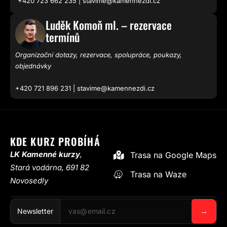
+420 723 662 235 | stavime@kamennezdi.cz
Luděk Komoň ml. – rezervace
termínů
Organizační dotazy, rezervace, spolupráce, poukazy,
objednávky
+420 721 896 231 | stavime@kamennezdi.cz
KDE KURZ PROBÍHÁ
LK Kamenné kurzy
,
Trasa na Google Maps
Stará vodárna, 691 82
Trasa na Waze
Novosedly
→
Newsletter