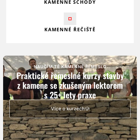
KAMENNÉ SCHODY
KAMENNÉ ŘEČIŠTĚ
NAUČÍM TĚ KAMENNÉ ŘEMESLO
Praktické řemeslné kurzy stavby
z kamene se zkušeným lektorem
s 25+ lety praxe
Více o kurzech