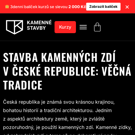
×
3denní balíček kurzů se slevou
2 000 Kč
Zobrazit balíček
Kurzy
STAVBA KAMENNÝCH ZDÍ
V ČESKÉ REPUBLICE: VĚČNÁ
TRADICE
Česká republika je známá svou krásnou krajinou,
bohatou historií a tradiční architekturou. Jedním
z aspektů architektury země, který je zvláště
pozoruhodný, je použití kamenných zdí. Kamenné zídky,