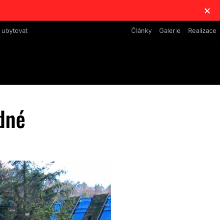
×
 ubytovat
Články
Galerie
Realizace
dné