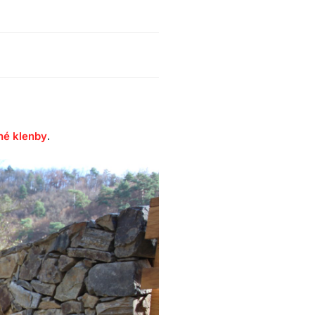
.
né klenby