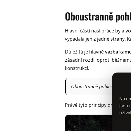
Oboustranně poh
Hlavní částí naší práce byla
vo
vypadala jen z jedné strany. 
Důležitá je hlavně
vazba kamen
zásadní rozdíl oproti běžném
konstrukci.
Oboustranně pohledová zeď ne
Na na
Právě tyto principy dnes učí
jsou 
uživa