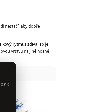
zdi nestačí, aby dobře
celkový rytmus zdiva
. To je
ovou vrstvu na jiné nosné
 z nich