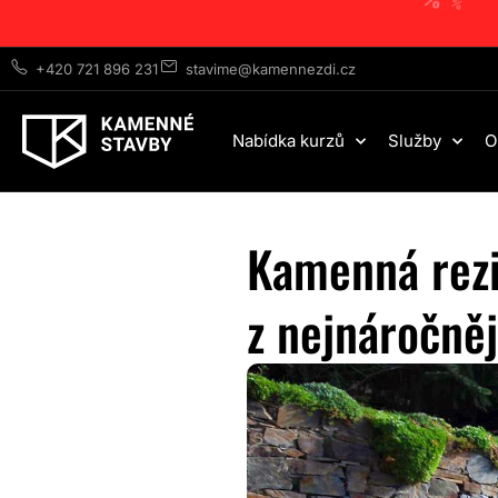
%
%
%
%
+420 721 896 231
stavime@kamennezdi.cz
Nabídka kurzů
Služby
O
Kamenná rezi
z nejnáročně