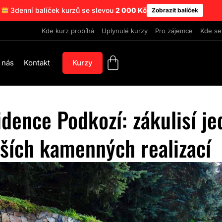
3denní balíček kurzů se slevou
2 000 Kč
Zobrazit balíček
Kde kurz probíhá
Uplynulé kurzy
Pro zájemce
Kde se
 nás
Kontakt
Kurzy
dence Podkozí: zákulisí je
jších kamenných realizací