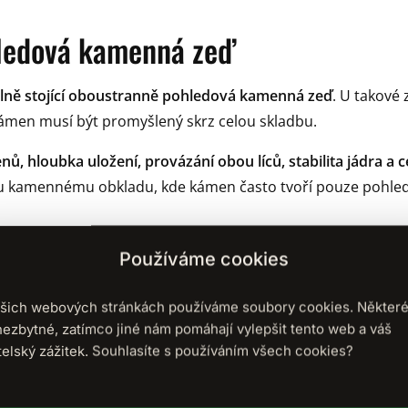
ledová kamenná zeď
lně stojící oboustranně pohledová kamenná zeď
. U takové 
Kámen musí být promyšlený skrz celou skladbu.
ů, hloubka uložení, provázání obou líců, stabilita jádra a 
u kamennému obkladu, kde kámen často tvoří pouze pohled
Používáme cookies
ní jen hezký líc. Musí fungovat jako celek.
šich webových stránkách používáme soubory cookies. Některé
me i na našem praktickém
.
kurzu stavby suché kamenné zdi
nezbytné, zatímco jiné nám pomáhají vylepšit tento web a váš
telský zážitek. Souhlasíte s používáním všech cookies?