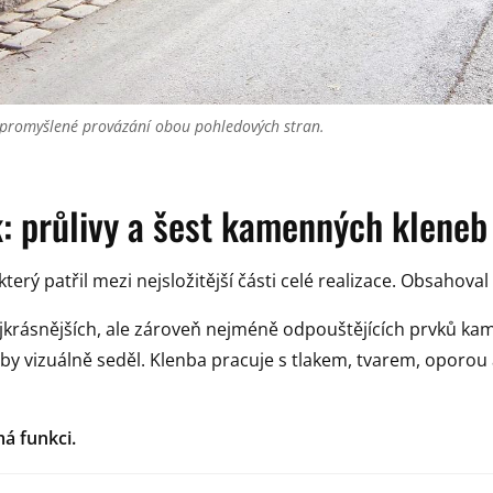
 promyšlené provázání obou pohledových stran.
k: průlivy a šest kamenných kleneb
terý patřil mezi nejsložitější části celé realizace. Obsahoval
ejkrásnějších, ale zároveň nejméně odpouštějících prvků k
 aby vizuálně seděl. Klenba pracuje s tlakem, tvarem, oporo
á funkci.