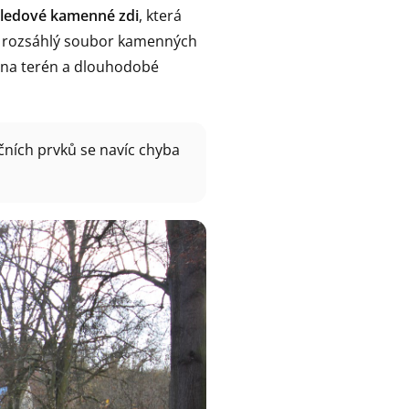
ledové kamenné zdi
, která
 o rozsáhlý soubor kamenných
ti na terén a dlouhodobé
čních prvků se navíc chyba