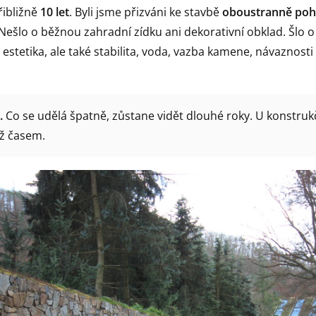
řibližně
10 let
. Byli jsme přizváni ke stavbě
oboustranně poh
 Nešlo o běžnou zahradní zídku ani dekorativní obklad. Šlo
n estetika, ale také stabilita, voda, vazba kamene, návaznos
.
Co se udělá špatně, zůstane vidět dlouhé roky. U konstruk
až časem.