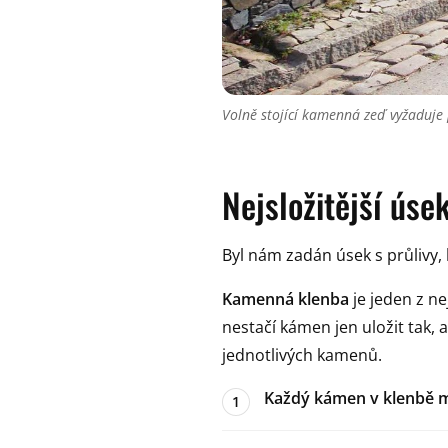
Volně stojící kamenná zeď vyžaduje
Nejsložitější úse
Byl nám zadán úsek s průlivy, k
Kamenná klenba
je jeden z n
nestačí kámen jen uložit tak,
jednotlivých kamenů.
Každý kámen v klenbě m